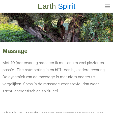
Earth
Spirit
Ga
direct
naar
de
hoofdinhoud
Massage
Met 10 jaar ervaring masseer ik met enorm veel plezier en
passie. Elke ontmoeting is en blijft een bijzondere ervaring.
De dynamiek van de massage is met niets anders te
vergelijken. Soms is de massage zeer stevig, dan weer
zacht, energetisch en spiritueel.
U kunt bij mij terecht voor een ontspanningsmassage, een