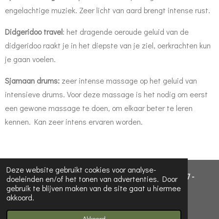
engelachtige muziek. Zeer licht van aard brengt intense rust.
Didgeridoo travel
: het dragende oeroude geluid van de
didgeridoo raakt je in het diepste van je ziel, oerkrachten kun
je gaan voelen.
Sjamaan drums:
zeer intense massage op het geluid van
intensieve drums. Voor deze massage is het nodig om eerst
een gewone massage te doen, om elkaar beter te leren
kennen. Kan zeer intens ervaren worden.
Deze website gebruikt cookies voor analyse-
Earth Spirit - Patrick van de Geijn - 06 11 83 21 27 -
doeleinden en/of het tonen van advertenties. Door
gebruik te blijven maken van de site gaat u hiermee
info@earth-spirit.nl
akkoord.
© 2022 - 2026 Earth Spirit
Powered by
JouwWeb
Akkoord