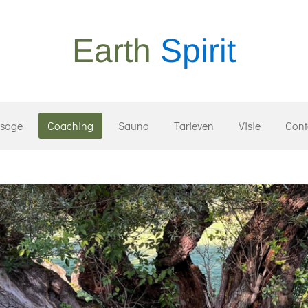
Earth
Spirit
sage
Coaching
Sauna
Tarieven
Visie
Cont